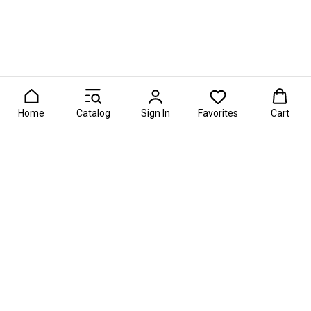
Home
Catalog
Sign In
Favorites
Cart
 в шоколаде, фруктовые букеты или подарочные корзины? По
О проекте