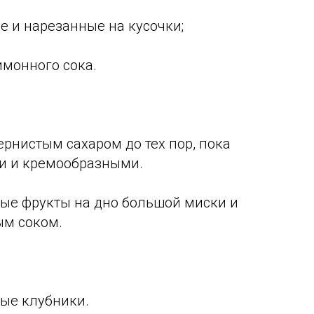
е и нарезанные на кусочки;
имонного сока.
зернистым сахаром до тех пор, пока
ми и кремообразными.
ные фрукты на дно большой миски и
ым соком.
ные клубники.