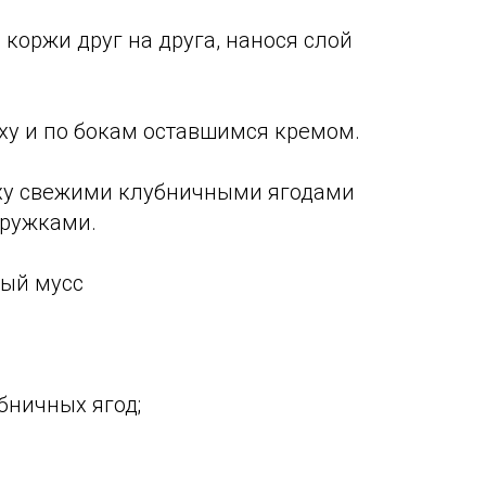
 коржи друг на друга, нанося слой
рху и по бокам оставшимся кремом.
ерху свежими клубничными ягодами
ружками.
ный мусс
бничных ягод;