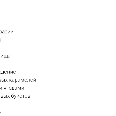
бразии
в
вища
ждение
овых карамелей
ми ягодами
овых букетов
ь