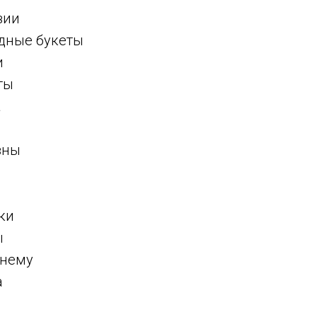
зии
дные букеты
и
ты
а
зны
ки
ы
шнему
а