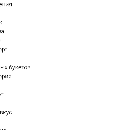
ения
к
ва
н
орт
вых букетов
ория
е
ет
 вкус