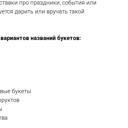
ставки про праздники, события или
ется дарить или вручать такой
вариантов названий букетов:
овые букеты
фруктов
ы
тва