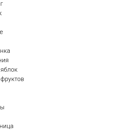
г
к
е
инка
ния
 яблок
 фруктов
ты
нница
д