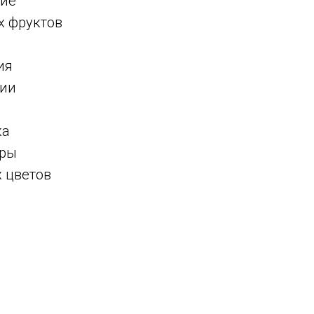
ние
х фруктов
ия
зии
ка
вры
х цветов