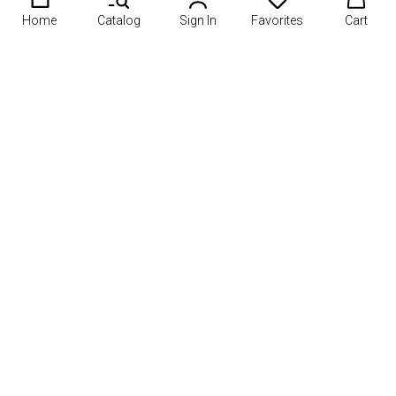
Home
Catalog
Sign In
Favorites
Cart
дарков России. 🍓 Создаёте клубнику в шоколаде, фруктов
О проекте
Информация
Рейтинги
Каталог мастерских
Контакты
События
Маркетплейс