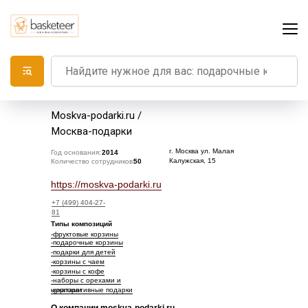
Moskva-podarki.ru /
Москва-подарки
г. Москва ул. Малая
Год основания:
2014
Калужская, 15
Количество сотрудников:
50
https://moskva-podarki.ru
+7 (499) 404-27-
81
Типы композиций
-фруктовые корзины
-подарочные корзины
-подарки для детей
-корзины с чаем
-корзины с кофе
-наборы с орехами и
-корпоративные подарки
цукатами