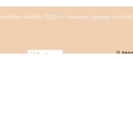
keteer Awards 2026 — главная премия в област
О про
Информ
Рейтинг
Каталог
Контак
Маркетплейс
Событи
© 2019-2026 Basketeer.ru
Размест
Фуд-маст