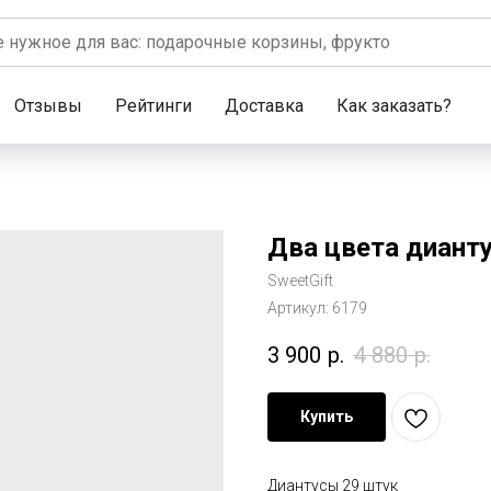
Отзывы
Рейтинги
Доставка
Как заказать?
Два цвета дианту
SweetGift
Артикул:
6179
3 900
р.
4 880
р.
Купить
Диантусы 29 штук