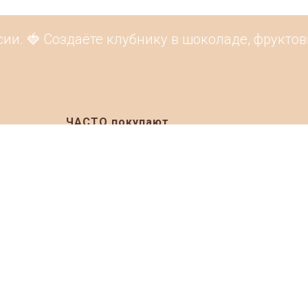
и. 🍓 Создаёте клубнику в шоколаде, фруктовы
ЧАСТО покупают
ia 2026
Подарочные корзины на Новый Год
Продуктовые наборы на Новый Год
019
Подарочные корзины к 23 февраля
020
Подарочные корзины на 8 марта
020
Подарочные корзины врачам
021
Клубника в шоколаде
021
Букеты из клубники в шоколаде
Фруктовые корзины