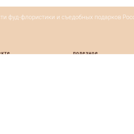
и фуд-флористики и съедобных подарков Росси
екте
полезное
ация
Премия Basketeer Awards Russ
Рейтинг 2026 онлайн
и
 мастерских
Рейтинг подарочных корзин 2
ты
Рейтинг подарочных корзин 2
я
Рейтинг фруктовых букетов 2
ить товары
Рейтинг подарочных корзин 2
ерские на карте
Рейтинг фруктовых букетов 2
Народное голосование