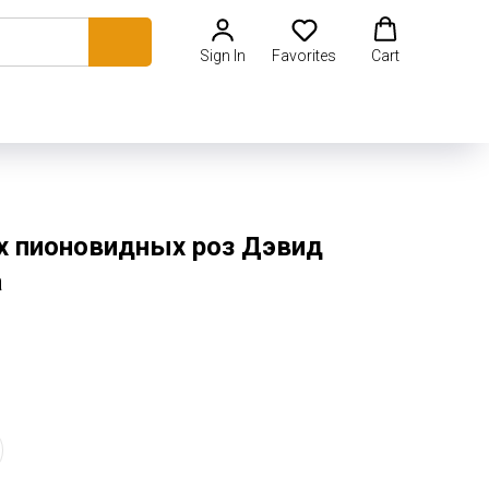
Sign In
Favorites
Cart
х пионовидных роз Дэвид
а