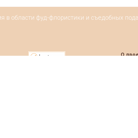
 в области фуд-флористики и съедобных подарк
О про
Информ
Рейтинг
Каталог
Контак
Маркетплейс
Событи
© 2019-2026 Basketeer.ru
Размест
Фуд-маст