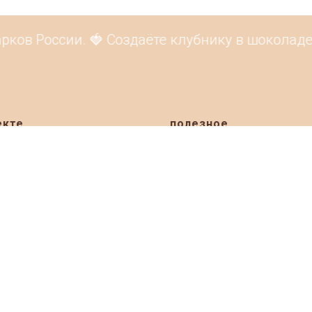
ов России. 🍓 Создаёте клубнику в шоколаде, 
екте
полезное
ация
Премия Basketeer Awards Russ
Рейтинг 2026 онлайн
и
 мастерских
Рейтинг подарочных корзин 2
ты
Рейтинг подарочных корзин 2
я
Рейтинг фруктовых букетов 2
ить товары
Рейтинг подарочных корзин 2
ерские на карте
Рейтинг фруктовых букетов 2
Народное голосование