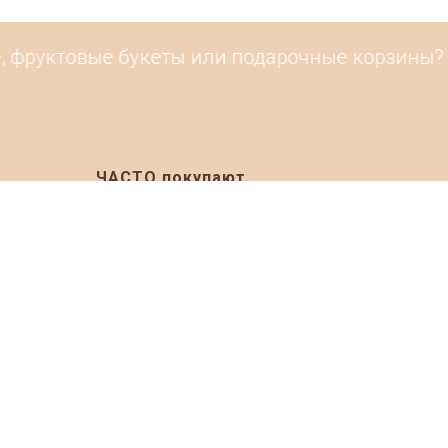
фруктовые букеты или подарочные корзины? По
ЧАСТО покупают
ia 2026
Подарочные корзины на Новый Год
Продуктовые наборы на Новый Год
019
Подарочные корзины к 23 февраля
020
Подарочные корзины на 8 марта
020
Подарочные корзины врачам
021
Клубника в шоколаде
021
Букеты из клубники в шоколаде
Фруктовые корзины