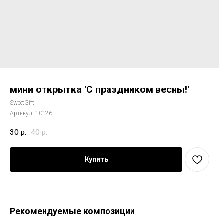
мини открытка 'С праздником весны!'
SweetGift
Артикул:
10126
30
р.
40
р.
Купить
Рекомендуемые композиции