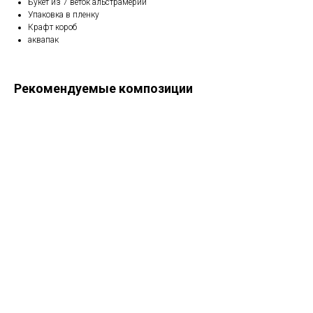
Букет из 7 веток альстрамерии
Упаковка в пленку
Крафт короб
аквапак
Рекомендуемые композиции