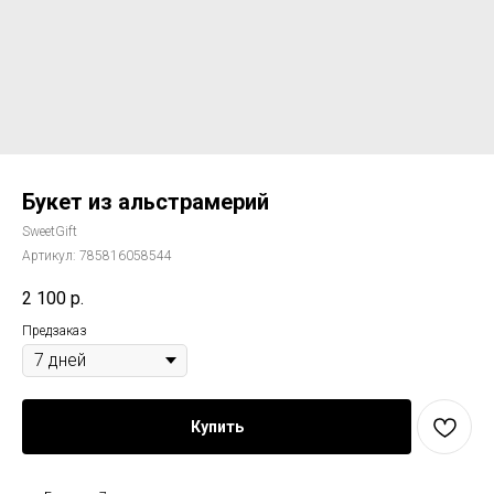
Букет из альстрамерий
SweetGift
Артикул:
785816058544
2 100
р.
Предзаказ
Купить