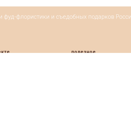
 фуд-флористики и съедобных подарков России.
екте
полезное
ация
Премия Basketeer Awards Russ
Рейтинг 2026 онлайн
и
 мастерских
Рейтинг подарочных корзин 2
ты
Рейтинг подарочных корзин 2
я
Рейтинг фруктовых букетов 2
ить товары
Рейтинг подарочных корзин 2
ерские на карте
Рейтинг фруктовых букетов 2
Народное голосование