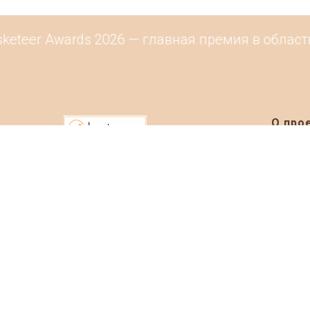
eteer Awards 2026 — главная премия в области
О про
Информ
Рейтинг
Каталог
Контак
Маркетплейс
Событи
© 2019-2026 Basketeer.ru
Размест
Фуд-маст