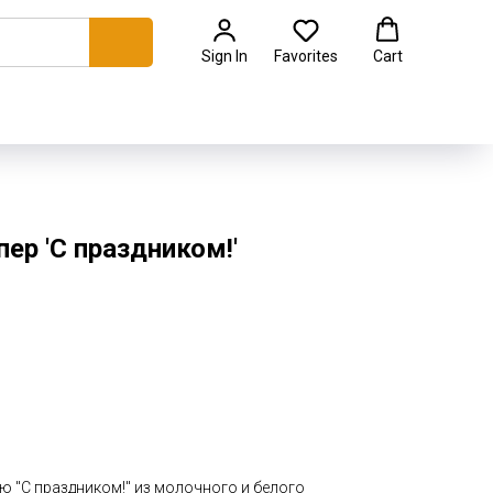
Sign In
Favorites
Cart
р 'С праздником!'
ю "С праздником!" из молочного и белого