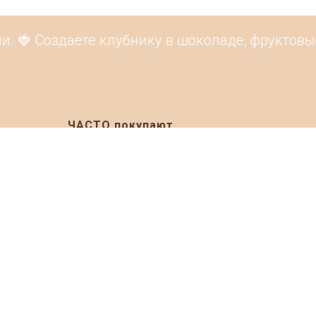
 🍓 Создаёте клубнику в шоколаде, фруктовые 
ЧАСТО покупают
ia 2026
Подарочные корзины на Новый Год
Продуктовые наборы на Новый Год
019
Подарочные корзины к 23 февраля
020
Подарочные корзины на 8 марта
020
Подарочные корзины врачам
021
Клубника в шоколаде
021
Букеты из клубники в шоколаде
Фруктовые корзины