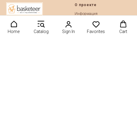
О проекте
Информация
Рейтинги
Каталог мастерских
Home
Catalog
Sign In
Favorites
Cart
Контакты
События
Маркетплейс
© 2019-2026 Basketeer.ru
Разместить товары
Фуд-мастерские на карте
полезное
ЧАСТО покупают
Премия Basketeer Awards Russia
Подарочные корзины на Новый
2026
Год
Рейтинг 2026 онлайн
Продуктовые наборы на Новый
Год
Рейтинг подарочных корзин
2019
Подарочные корзины к 23
февраля
Рейтинг подарочных корзин
2020
Подарочные корзины на 8 марта