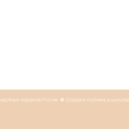
едобных подарков России. 🍓 Создаёте клубнику в шоколаде