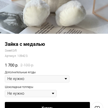
Зайка с медалью
SweetGift
Артикул:
109423
1 700
р.
2 130
р.
Дополнительные ягоды
Шоколадные топперы