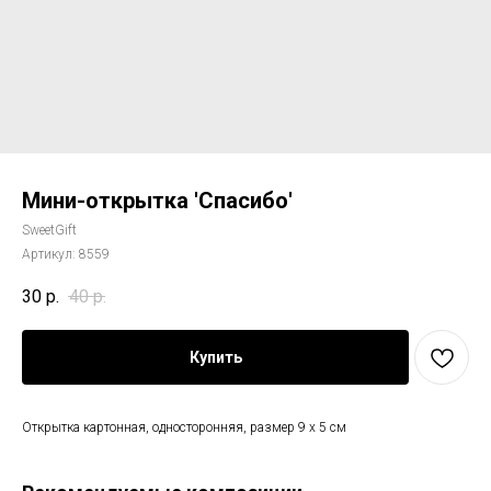
Мини-открытка 'Спасибо'
SweetGift
Артикул:
8559
30
р.
40
р.
Купить
Открытка картонная, односторонняя, размер 9 x 5 см