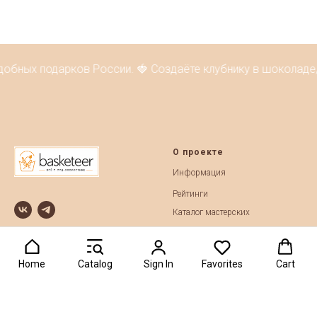
добных подарков России. 🍓 Создаёте клубнику в шоколаде,
О проекте
Информация
Рейтинги
Каталог мастерских
Контакты
События
Маркетплейс
Home
Catalog
Sign In
Favorites
Cart
© 2019-2026 Basketeer.ru
Разместить товары
Фуд-мастерские на карте