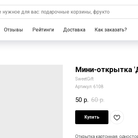
Отзывы
Рейтинги
Доставка
Как заказать?
Мини-открытка 'Д
SweetGift
Артикул:
6108
50
р.
60
р.
Купить
Открытка картонная, одностор