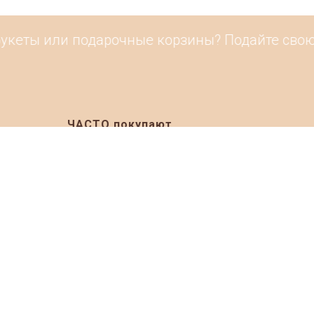
кеты или подарочные корзины? Подайте свою ра
ЧАСТО покупают
ia 2026
Подарочные корзины на Новый Год
Продуктовые наборы на Новый Год
019
Подарочные корзины к 23 февраля
020
Подарочные корзины на 8 марта
020
Подарочные корзины врачам
021
Клубника в шоколаде
021
Букеты из клубники в шоколаде
Фруктовые корзины