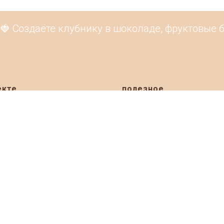
 Создаёте клубнику в шоколаде, фруктовые бу
екте
полезное
ация
Премия Basketeer Awards Russ
Рейтинг 2026 онлайн
и
 мастерских
Рейтинг подарочных корзин 2
ты
Рейтинг подарочных корзин 2
я
Рейтинг фруктовых букетов 2
ить товары
Рейтинг подарочных корзин 2
ерские на карте
Рейтинг фруктовых букетов 2
Народное голосование