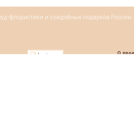
уд-флористики и съедобных подарков России. 
О про
Информ
Рейтинг
Каталог
Контак
Маркетплейс
Событи
© 2019-2026 Basketeer.ru
Размест
Фуд-маст