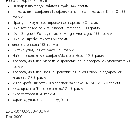
В состав корзины входит:
Инжир в шоколаде Rabitos Royale, 142 грамм
Шоколадные конфеты «Трюфель из черного шоколада», Ducd'O, 200
грамм
Прошутто Крудо, сервировочная нарезка 70 грамм
Сыр Tete de Moine 51%, Margot Fromages, 100 грамм
Сыр Gruyere 49% в рулетиках, Margot Fromages, 100 грамм
Сыр Le Superbe Раклет 160 грамм
сыр горгонзола 100 грамм
Риет из утки, Le Pere Nagy 180 грамм
Набор шоколадных конфет «Моцарт», Reber, 120 грамм
Колбаса, из мяса Марала, сырокопченая, в подарочной упаковке 230
грамм
Колбаса, из мяса Лося, сырокопченая, с коньяком, в подарочной
упаковке 230 грамм
Мясо краба Широта 50 в солевой заливке PREMIUM 220 грамм
икра красная "Красное золото" 200 грамм
икра осетровая 50 грамм
корзина, упаковка в пленку, бант
ДxШxВ: 400x350x400 мм
Вес: 3000 г