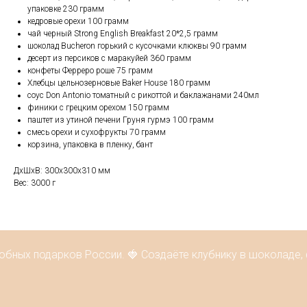
упаковке 230 грамм
кедровые орехи 100 грамм
чай черный Strong English Breakfast 20*2,5 грамм
шоколад Bucheron горький с кусочками клюквы 90 грамм
десерт из персиков с маракуйей 360 грамм
конфеты Ферреро роше 75 грамм
Хлебцы цельнозерновые Baker House 180 грамм
соус Don Antonio томатный с рикоттой и баклажанами 240мл
финики с грецким орехом 150 грамм
паштет из утиной печени Груня гурмэ 100 грамм
смесь орехи и сухофрукты 70 грамм
корзина, упаковка в пленку, бант
ДxШxВ: 300x300x310 мм
Вес: 3000 г
обных подарков России. 🍓 Создаёте клубнику в шоколаде, 