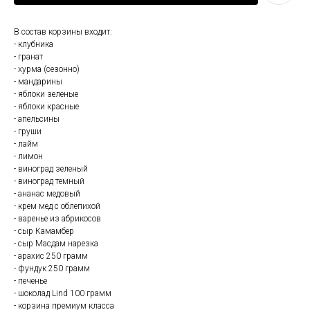
В состав корзины входит:
- клубника
- гранат
- хурма (сезонно)
- мандарины
- яблоки зеленые
- яблоки красные
- апельсины
- груши
- лайм
- лимон
- виноград зеленый
- виноград темный
- ананас медовый
- крем мед с облепихой
- варенье из абрикосов
- сыр Камамбер
- сыр Масдам нарезка
- арахис 250 грамм
- фундук 250 грамм
- печенье
- шоколад Lind 100 грамм
- корзина премиум класса