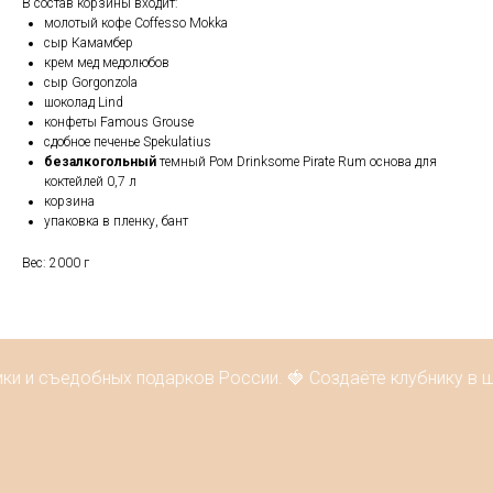
В состав корзины входит:
молотый кофе Coffesso Mokka
сыр Камамбер
крем мед медолюбов
сыр Gorgonzola
шоколад Lind
конфеты Famous Grouse
сдобное печенье Spekulatius
безалкогольный
темный Ром Drinksome Pirate Rum основа для
коктейлей 0,7 л
корзина
упаковка в пленку, бант
Вес: 2000 г
ки и съедобных подарков России. 🍓 Создаёте клубнику в 