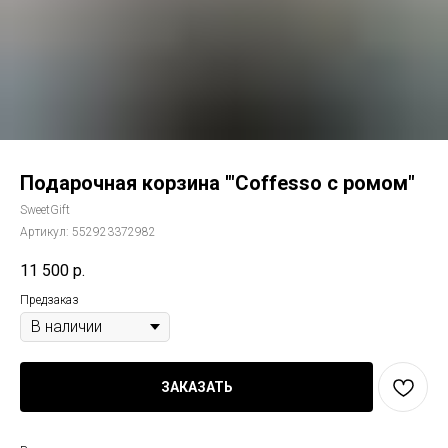
Подарочная корзина '"Coffesso c ромом"
SweetGift
Артикул:
552923372982
11 500
р.
Предзаказ
ЗАКАЗАТЬ