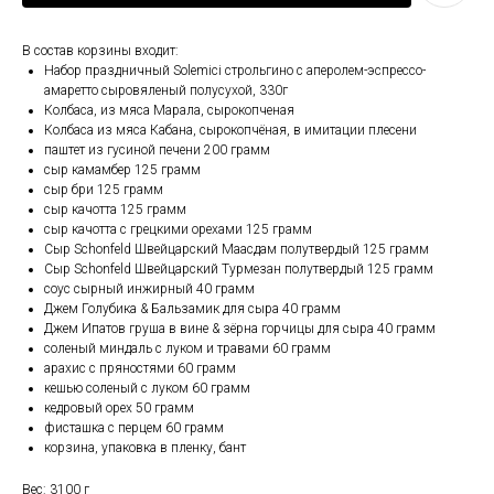
В состав корзины входит:
Набор праздничный Solemici строльгино с аперолем-эспрессо-
амаретто сыровяленый полусухой, 330г
Колбаса, из мяса Марала, сырокопченая
Колбаса из мяса Кабана, сырокопчёная, в имитации плесени
паштет из гусиной печени 200 грамм
сыр камамбер 125 грамм
сыр бри 125 грамм
сыр качотта 125 грамм
сыр качотта с грецкими орехами 125 грамм
Сыр Schonfeld Швейцарский Маасдам полутвердый 125 грамм
Сыр Schonfeld Швейцарский Турмезан полутвердый 125 грамм
соус сырный инжирный 40 грамм
Джем Голубика & Бальзамик для сыра 40 грамм
Джем Ипатов груша в вине & зёрна горчицы для сыра 40 грамм
соленый миндаль с луком и травами 60 грамм
арахис с пряностями 60 грамм
кешью соленый с луком 60 грамм
кедровый орех 50 грамм
фисташка с перцем 60 грамм
корзина, упаковка в пленку, бант
Вес: 3100 г