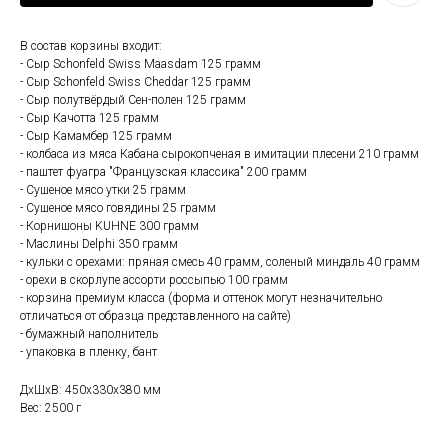
В состав корзины входит:
- Сыр Schonfeld Swiss Maasdam 125 грамм
- Сыр Schonfeld Swiss Cheddar 125 грамм
- Сыр полутвёрдый Сен-полен 125 грамм
- Сыр Качотта 125 грамм
- Сыр Камамбер 125 грамм
- колбаса из мяса Кабана сырокопченая в имитации плесени 210 грамм
- паштет фуагра "Французская классика" 200 грамм
- Сушеное мясо утки 25 грамм
- Сушеное мясо говядины 25 грамм
- Корнишоны KUHNE 300 грамм
- Маслины Delphi 350 грамм
- кульки с орехами: пряная смесь 40 грамм, соленый миндаль 40 грамм
- орехи в скорлупе ассорти россыпью 100 грамм
- корзина премиум класса (форма и оттенок могут незначительно
отличаться от образца представленного на сайте)
- бумажный наполнитель
- упаковка в пленку, бант
ДxШxВ: 450x330x380 мм
Вес: 2500 г