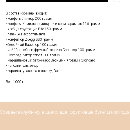
В состав корзины входит:
- конфеты Линдор 200 грамм
- конфеты Комильфо миндаль и крем карамель 116 грамм
- хлебцы хрустящие Bite 150 грамм
- печенье в ассортименте
- конфитюр Zuegg 330 грамм
- белый чай Базелюр 100 грамм
- чай "Волшебные фрукты" ежевика Базелюр 100 грамм
- шоколад Риттер спорт 100 грамм
- марципановый батончик с лесными ягодами Grondard
- наполнитель, декор
- корзина, упаковка в пленку, бант
Вес: 1000 г
Создаёте клубнику в шоколаде, фруктовые букеты или подар