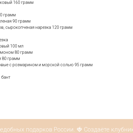
еховый 160 грамм
00 грамм
леная 90 грамм
ов, сырокопченая нарезка 120 грамм
езка
овый 100 мл
амоном 80 грамм
и 80 грамм
овые с розмарином и морской солью 95 грамм
, бант
едобных подарков России. 🍓 Создаёте клубник