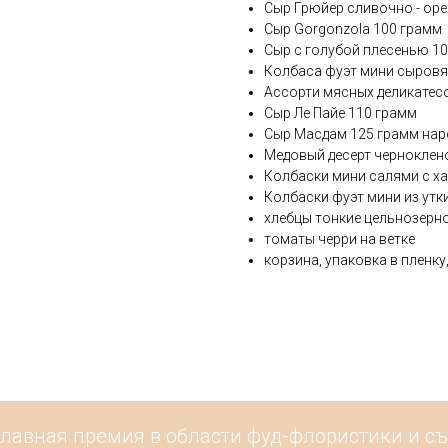
Сыр Грюйер сливочно - ор
Сыр Gorgonzola 100 грамм
Сыр с голубой плесенью 1
Колбаса фуэт мини сыровя
Ассорти мясных деликатес
Сыр Ле Пайе 110 грамм
Сыр Масдам 125 грамм нар
Медовый десерт черноклен
Колбаски мини салями с х
Колбаски фуэт мини из утк
хлебцы тонкие цельнозерн
томаты черри на ветке
корзина, упаковка в пленку
главная премия в области фуд-флористики и съ