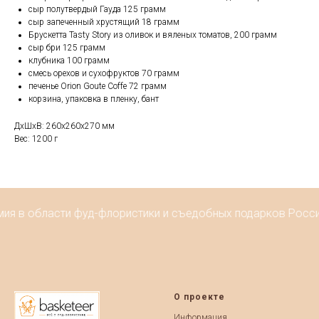
сыр полутвердый Гауда 125 грамм
сыр запеченный хрустящий 18 грамм
Брускетта Tasty Story из оливок и вяленых томатов, 200 грамм
сыр бри 125 грамм
клубника 100 грамм
смесь орехов и сухофруктов 70 грамм
печенье Orion Goute Coffe 72 грамм
корзина, упаковка в пленку, бант
ДxШxВ: 260x260x270 мм
Вес: 1200 г
ия в области фуд-флористики и съедобных подарков России
О проекте
Информация