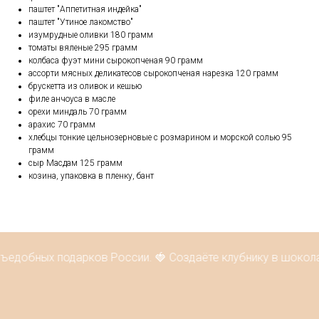
паштет "Аппетитная индейка"
паштет "Утиное лакомство"
изумрудные оливки 180 грамм
томаты вяленые 295 грамм
колбаса фуэт мини сырокопченая 90 грамм
ассорти мясных деликатесов сырокопченая нарезка 120 грамм
брускетта из оливок и кешью
филе анчоуса в масле
орехи миндаль 70 грамм
арахис 70 грамм
хлебцы тонкие цельнозерновые с розмарином и морской солью 95
грамм
сыр Масдам 125 грамм
козина, упаковка в пленку, бант
съедобных подарков России. 🍓 Создаёте клубнику в шокола