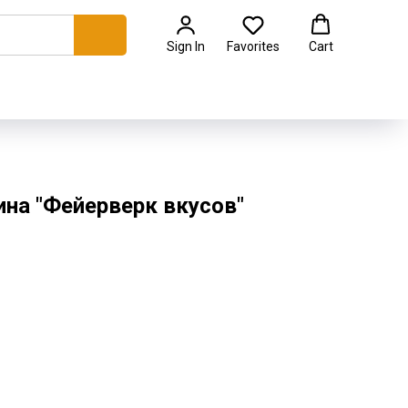
Sign In
Favorites
Cart
ина "Фейерверк вкусов"