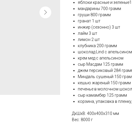
яблоки красные и зеленые
мандарины 700 грамм
груши 800 грамм
гранат 1 шт
инжир (сезонно) 3 шт
лайм 3 шт
лимон 2 шт
клубника 200 грамм
шоколад Lind с апельсином
крем мед с апельсином
сыр Масдам 125 грамм
джем персиковый 284 грам
Миндаль сушеный 150 гра
кешью жареный 150 грамм
печенье в молочном шокол
сыр камамбер 125 грамм
корзина, упаковка в пленку
ДxШxВ: 400x400x310 мм
Вес: 8000 г