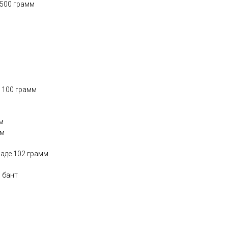
1500 грамм
 100 грамм
м
мм
аде 102 грамм
, бант