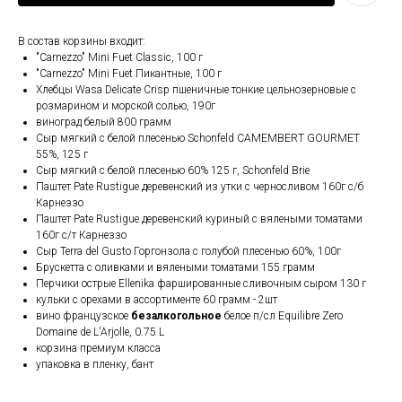
В состав корзины входит:
"Carnezzo" Mini Fuet Classic, 100 г
"Carnezzo" Mini Fuet Пикантные, 100 г
Хлебцы Wasa Delicate Crisp пшеничные тонкие цельнозерновые с
розмарином и морской солью, 190г
виноград белый 800 грамм
Сыр мягкий с белой плесенью Schonfeld CAMEMBERT GOURMET
55%, 125 г
Сыр мягкий с белой плесенью 60% 125 г, Schonfeld Brie
Паштет Pate Rustigue деревенский из утки с черносливом 160г с/б
Карнеззо
Паштет Pate Rustigue деревенский куриный с вялеными томатами
160г с/т Карнеззо
Сыр Terra del Gusto Горгонзола с голубой плесенью 60%, 100г
Брускетта с оливками и вялеными томатами 155 грамм
Перчики острые Ellenika фаршированные сливочным сыром 130 г
кульки с орехами в ассортименте 60 грамм - 2шт
вино французское
безалкогольное
белое п/сл Equilibre Zero
Domaine de L'Arjolle, 0.75 L
корзина премиум класса
упаковка в пленку, бант