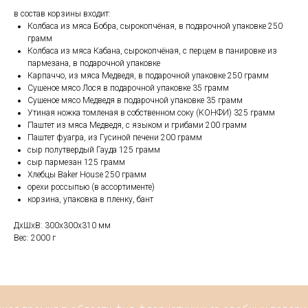
в состав корзины входит:
Колбаса из мяса Бобра, сырокопчёная, в подарочной упаковке 250
грамм
Колбаса из мяса Кабана, сырокопчёная, с перцем в панировке из
пармезана, в подарочной упаковке
Карпаччо, из мяса Медведя, в подарочной упаковке 250 грамм
Сушеное мясо Лося в подарочной упаковке 35 грамм
Сушеное мясо Медведя в подарочной упаковке 35 грамм
Утиная ножка томленая в собственном соку (КОНФИ) 325 грамм
Паштет из мяса Медведя, с языком и грибами 200 грамм
Паштет фуагра, из Гусиной печени 200 грамм
сыр полутвердый Гауда 125 грамм
сыр пармезан 125 грамм
Хлебцы Baker House 250 грамм
орехи россыпью (в ассортименте)
корзина, упаковка в пленку, бант
ДxШxВ: 300x300x310 мм
Вес: 2000 г