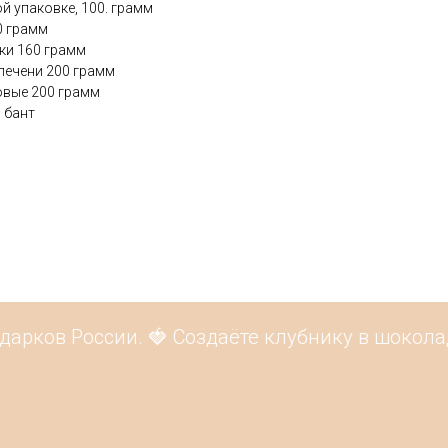
й упаковке, 100. грамм
0 грамм
чки 160 грамм
 печени 200 грамм
овые 200 грамм
, бант
арков России. 🍓 Создаёте клубнику в шоколад