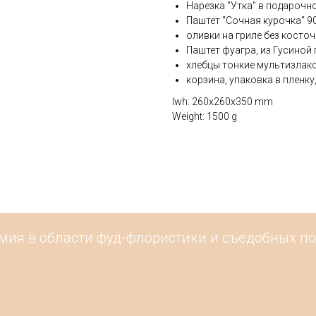
Нарезка "Утка" в подарочно
Паштет "Сочная курочка" 9
оливки на гриле без косто
Паштет фуагра, из Гусиной
хлебцы тонкие мультизлак
корзина, упаковка в пленку
lwh: 260x260x350 mm
Weight: 1500 g
мия в области фуд-флористики и съедобных под