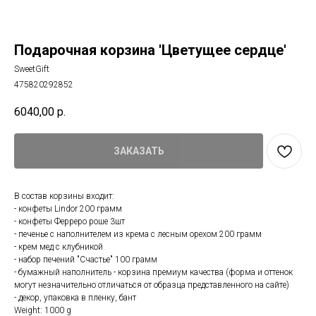
Подарочная корзина 'Цветущее сердце'
SweetGift
475820292852
6040,00
р.
ЗАКАЗАТЬ
В состав корзины входит:
- конфеты Lindor 200 грамм
- конфеты Ферреро роше 3шт
- печенье с наполнителем из крема с лесным орехом 200 грамм
- крем мед с клубникой
- набор печений "Счастье" 100 грамм
- бумажный наполнитель - корзина премиум качества (форма и оттенок
могут незначительно отличаться от образца представленного на сайте)
- декор, упаковка в пленку, бант
Weight: 1000 g