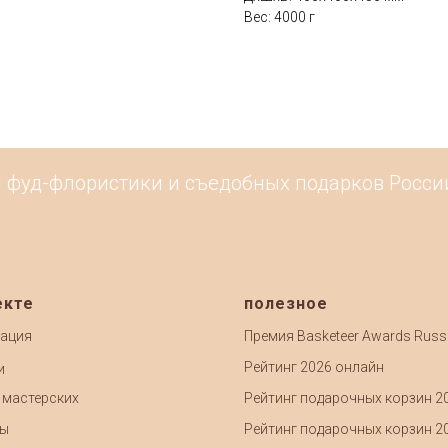
Вес: 4000 г
 фуд-флористики и съедобных подарков России.
екте
полезное
ация
Премия Basketeer Awards Russ
Рейтинг 2026 онлайн
и
 мастерских
Рейтинг подарочных корзин 2
ты
Рейтинг подарочных корзин 2