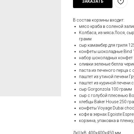
ЗАКАЗАТЬ
В состав корзины входит:
мясо краба в соленой зали
Колбаса, из мяса Лося, сы
грамм
сыр камамбер для гриля 12
конфеты шоколадные Bind 
набор шоколадных конфет 
оливки зеленые белла чери
паста из печеного перца с
паштет из утиной печени Гр
паштет из куриной печени.
сыр Gorgonzola 100 грамм
сыр с голубой плесенью Bot
хлебцы Baker House 250 гр
конфеты Voyage Dubai choc
кофе в зернах Egoiste Espr
корзина, упаковка в пленку
ДxШxВ: 400x400x450 мм