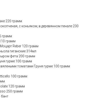
вке 220 грамм
рокопченая, с коньяком, в деревянном пенале 230
5 грамм
110 грамм
Моцарт Reber 120 грамм
ньола гиганские 314мл
 сыром фета 200 грамм
уня гурме 100 грамм
с вялеными томатами Груня гурме 100 грамм
ticello 100 грамм
амм
olate 120 грамм
esso 250 грамм
, бант