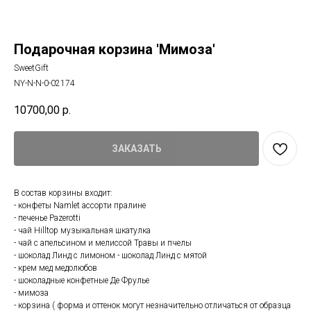
Подарочная корзина 'Мимоза'
SweetGift
NY-N-N-0-02174
10700,00
р.
ЗАКАЗАТЬ
В состав корзины входит:
- конфеты Namlet ассорти пралине
- печенье Pazerotti
- чай Hilltop музыкальная шкатулка
- чай с апельсином и мелиссой Травы и пчелы
- шоколад Линд с лимоном - шоколад Линд с мятой
- крем мед медолюбов
- шоколадные конфетные Де Фрулье
- мимоза
- корзина ( форма и оттенок могут незначительно отличаться от образца