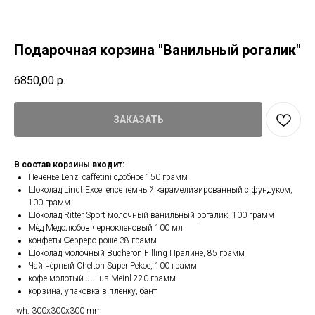
Подарочная корзина "Ванильный рогалик"
6850,00
р.
ЗАКАЗАТЬ
В состав корзины входит:
Печенье Lenzi caffetini сдобное 150 грамм
Шоколад Lindt Excellence темный карамелизированный с фундуком,
100 грамм
Шоколад Ritter Sport молочный ванильный рогалик, 100 грамм
Мёд Медолюбов чернокленовый 100 мл
конфеты Ферреро роше 38 грамм
Шоколад молочный Bucheron Filling Пралине, 85 грамм
Чай чёрный Chelton Super Pekoe, 100 грамм
кофе молотый Julius Meinl 220 грамм
корзина, упаковка в пленку, бант
lwh: 300x300x300 mm