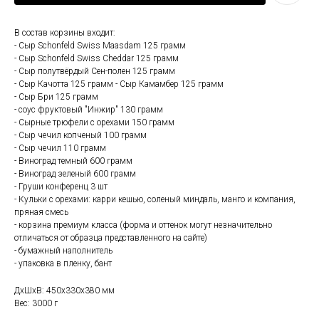
В состав корзины входит:
- Сыр Schonfeld Swiss Maasdam 125 грамм
- Сыр Schonfeld Swiss Cheddar 125 грамм
- Сыр полутвёрдый Сен-полен 125 грамм
- Сыр Качотта 125 грамм - Сыр Камамбер 125 грамм
- Сыр Бри 125 грамм
- соус фруктовый "Инжир" 130 грамм
- Сырные трюфели с орехами 150 грамм
- Сыр чечил копченый 100 грамм
- Сыр чечил 110 грамм
- Виноград темный 600 грамм
- Виноград зеленый 600 грамм
- Груши конференц 3 шт
- Кульки с орехами: карри кешью, соленый миндаль, манго и компания,
пряная смесь
- корзина премиум класса (форма и оттенок могут незначительно
отличаться от образца представленного на сайте)
- бумажный наполнитель
- упаковка в пленку, бант
ДxШxВ: 450x330x380 мм
Вес: 3000 г