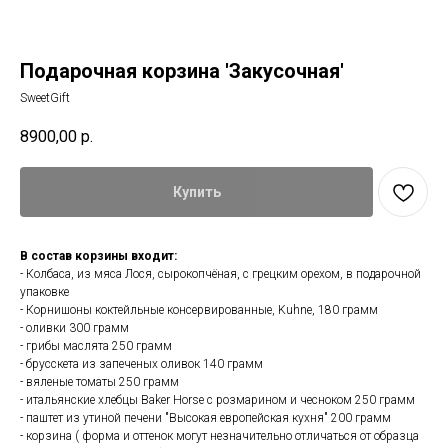
Подарочная корзина 'Закусочная'
SweetGift
8900,00
р.
Купить
В состав корзины входит:
- Колбаса, из мяса Лося, сырокопчёная, с грецким орехом, в подарочной
упаковке
- Корнишоны коктейльные консервированные, Kuhne, 180 грамм
- оливки 300 грамм
- грибы маслята 250 грамм
- брусскета из запеченых оливок 140 грамм
- вяленые томаты 250 грамм
- итальянские хлебцы Baker Horse с розмарином и чесноком 250 грамм
- паштет из утиной печени "Высокая европейская кухня" 200 грамм
- корзина ( форма и оттенок могут незначительно отличаться от образца