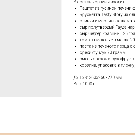
В состав корзины входит:
Паштет из гусиной печени 
Брускетта Tasty Story из о
оливки и маслины каламата
сыр полутвердый Гауда нар
сыр чеддер красный 125 гр
томаты вяленые в масле 2
паста из печеного перца с
орехи фундук 70 грамм
смесь орехов и сухофрукт
корзина, упаковка в пленку
ДxШxВ: 260x260x270 мм
Вес: 1000 г