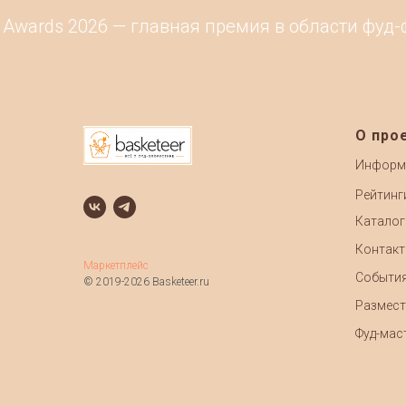
 Awards 2026 — главная премия в области фуд-
О про
Информ
Рейтинг
Каталог
Контак
Маркетплейс
Событи
© 2019-2026 Basketeer.ru
Размест
Фуд-маст