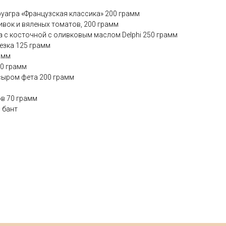
фуагра «Французская классика» 200 грамм
ливок и вяленых томатов, 200 грамм
 с косточной с оливковым маслом Delphi 250 грамм
езка 125 грамм
амм
00 грамм
 сыром фета 200 грамм
ов 70 грамм
, бант