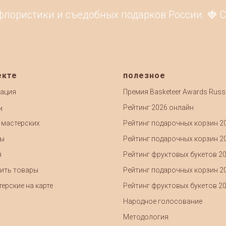
флористики и съедобных подарков России. 🍓 С
екте
полезное
ация
Премия Basketeer Awards Russ
Рейтинг 2026 онлайн
и
 мастерских
Рейтинг подарочных корзин 2
ты
Рейтинг подарочных корзин 2
я
Рейтинг фруктовых букетов 2
ить товары
Рейтинг подарочных корзин 2
ерские на карте
Рейтинг фруктовых букетов 2
Народное голосование
Методология