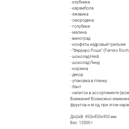
- клубника
- карамбола
- ежевика
- смородина
- голубика
- малина
- виноград
- конфеты кедровый грильяж
- "Ферреро Роше" (Ferrero Roche
- шоколад Heidi
- шоколад Линд
- корзина
- декор
- упаковка в пленку
- бант
- напиток в ассортименте (в
Внимание! Возможно изменени
фруктов и ягод, при этом хар
ДxШxВ: 450x450x450 мм
Вес: 12000 г