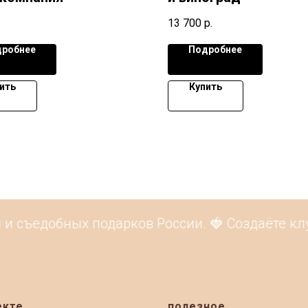
13 700
р.
робнее
Подробнее
ить
Купить
 съедобных подарков России. 🍓 Создаёте клуб
екте
полезное