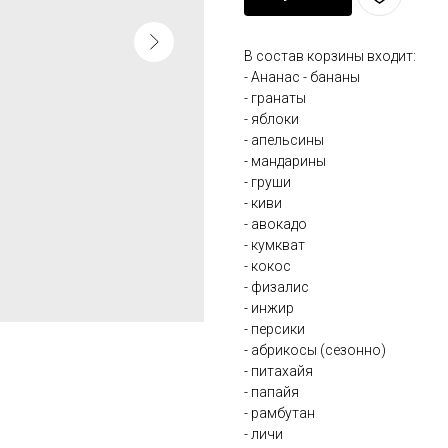
В состав корзины входит:
- Ананас - бананы
- гранаты
- яблоки
- апельсины
- мандарины
- груши
- киви
- авокадо
- кумкват
- кокос
- физалис
- инжир
- персики
- абрикосы (сезонно)
- питахайя
- папайя
- рамбутан
- личи