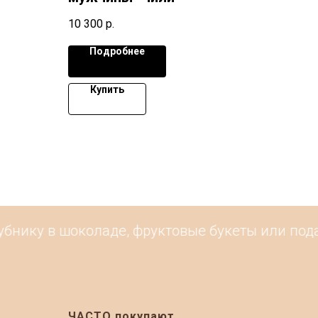
10 300
р.
Подробнее
Купить
нику в шоколаде, фруктовые букеты или подар
ЧАСТО покупают