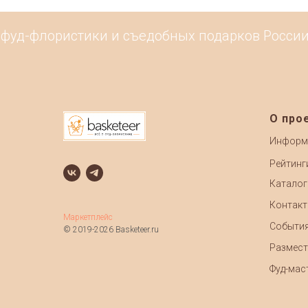
уд-флористики и съедобных подарков России. 
О про
Информ
Рейтинг
Каталог
Контак
Маркетплейс
Событи
© 2019-2026 Basketeer.ru
Размест
Фуд-маст