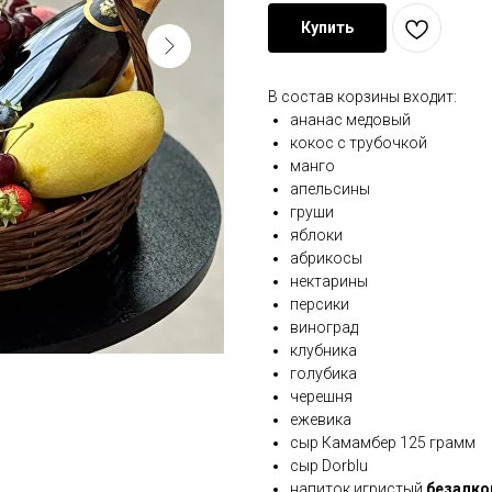
Купить
В состав корзины входит:
ананас медовый
кокос с трубочкой
манго
апельсины
груши
яблоки
абрикосы
нектарины
персики
виноград
клубника
голубика
черешня
ежевика
сыр Камамбер 125 грамм
сыр Dorblu
напиток игристый
безалк