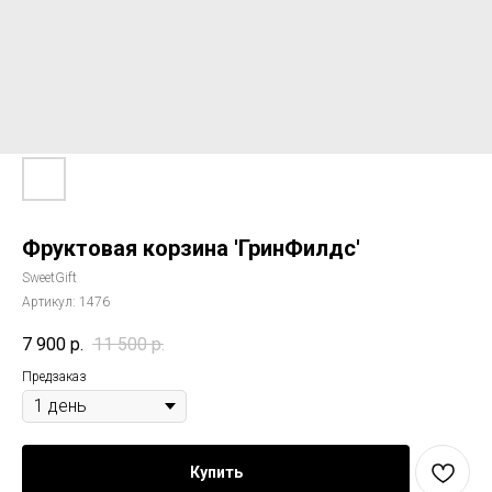
Фруктовая корзина 'ГринФилдс'
SweetGift
Артикул:
1476
7 900
р.
11 500
р.
Предзаказ
Купить