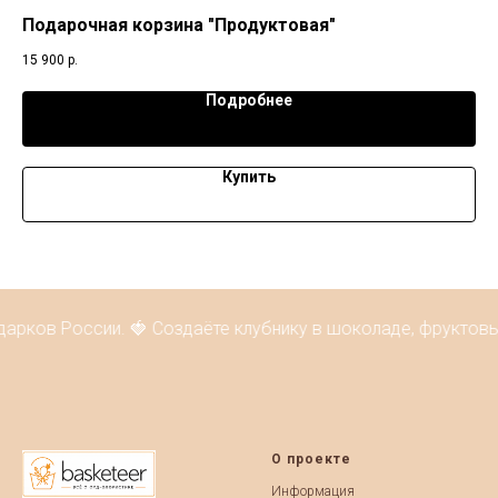
Подарочная корзина "Продуктовая"
По
15 900
р.
6 5
Подробнее
Купить
арков России. 🍓 Создаёте клубнику в шоколаде, фруктовы
О проекте
Информация