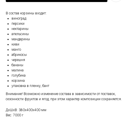
В состав корзины входит:
виноград
персики
нектарины
апельсины
мандарины
киви
манго
абрикосы
черешня
бананы
малина
голубика
корзина
упаковка в пленку, бант
Внимание! Возможно изменение состава в зависимости от поставок,
сезонности фруктов и ягод, при этом характер композиции сохраняется.
ДxШxВ: 380x400x400 мм
Вес: 7000 г