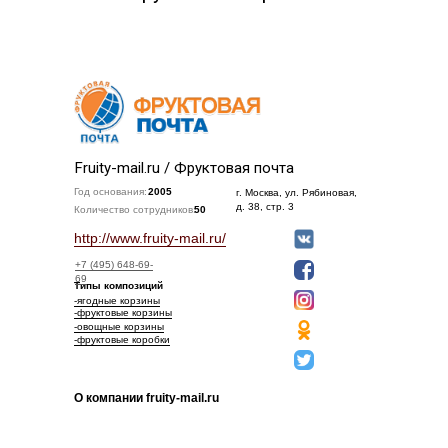
Fruity-mail.ru / Фруктовая почта
Год основания:
2005
г. Москва, ул. Рябиновая,
д. 38, стр. 3
Количество сотрудников:
50
http://www.fruity-mail.ru/
+7 (495) 648-69-
69
Типы композиций
-ягодные корзины
-фруктовые корзины
-овощные корзины
-фруктовые коробки
О компании fruity-mail.ru