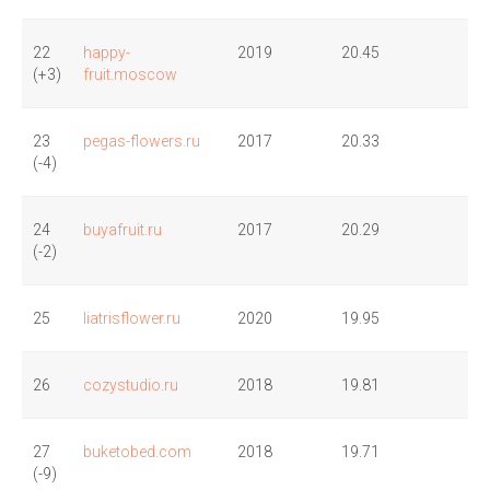
22
happy-
2019
20.45
(+3)
fruit.moscow
23
pegas-flowers.ru
2017
20.33
(-4)
24
buyafruit.ru
2017
20.29
(-2)
25
liatrisflower.ru
2020
19.95
26
cozystudio.ru
2018
19.81
27
buketobed.com
2018
19.71
(-9)