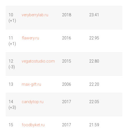
10
veryberrylab.ru
2018
23.41
(+1)
11
flawery.ru
2016
22.95
(+1)
12
vegatostudio.com
2015
22.80
(-3)
13
max-gift.ru
2006
22.20
14
candytop.ru
2017
22.05
(+3)
15
foodbyket.ru
2017
21.59