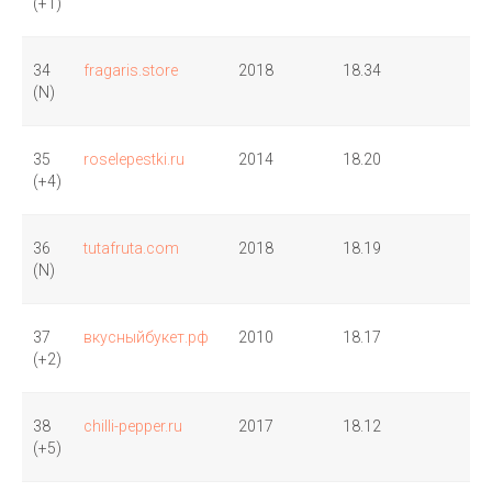
(+1)
34
fragaris.store
2018
18.34
(N)
35
roselepestki.ru
2014
18.20
(+4)
36
tutafruta.com
2018
18.19
(N)
37
вкусныйбукет.рф
2010
18.17
(+2)
38
chilli-pepper.ru
2017
18.12
(+5)