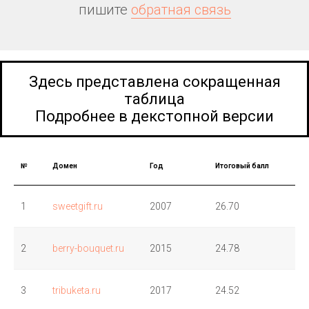
пишите
обратная связь
Здесь представлена сокращенная
таблица
Подробнее в декстопной версии
№
Домен
Год
Итоговый балл
1
sweetgift.ru
2007
26.70
2
berry-bouquet.ru
2015
24.78
3
tribuketa.ru
2017
24.52