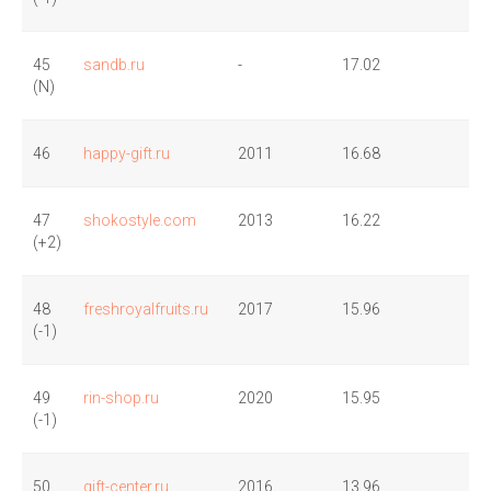
45
sandb.ru
-
17.02
(N)
46
happy-gift.ru
2011
16.68
47
shokostyle.com
2013
16.22
(+2)
48
freshroyalfruits.ru
2017
15.96
(-1)
49
rin-shop.ru
2020
15.95
(-1)
50
gift-center.ru
2016
13.96