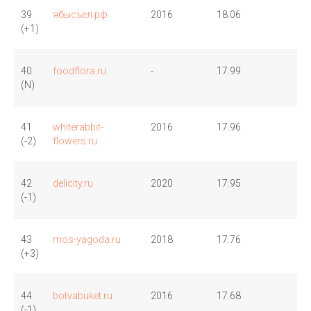
39
ябысъел.рф
2016
18.06
(+1)
40
foodflora.ru
-
17.99
(N)
41
whiterabbit-
2016
17.96
(-2)
flowers.ru
42
delicity.ru
2020
17.95
(-1)
43
mos-yagoda.ru
2018
17.76
(+3)
44
botvabuket.ru
2016
17.68
(-1)