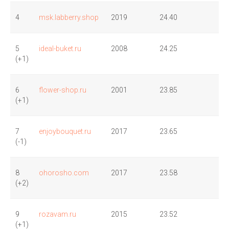
4
msk.labberry.shop
2019
24.40
5
ideal-buket.ru
2008
24.25
(+1)
6
flower-shop.ru
2001
23.85
(+1)
7
enjoybouquet.ru
2017
23.65
(-1)
8
ohorosho.com
2017
23.58
(+2)
9
rozavam.ru
2015
23.52
(+1)