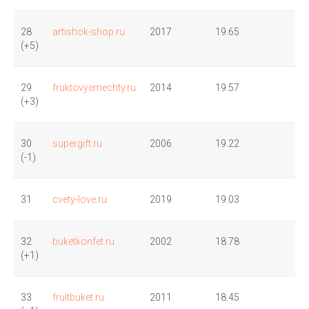
28
artishok-shop.ru
2017
19.65
(+5)
29
fruktovyemechty.ru
2014
19.57
(+3)
30
supergift.ru
2006
19.22
(-1)
31
cvety-love.ru
2019
19.03
32
buketkonfet.ru
2002
18.78
(+1)
33
fruitbuket.ru
2011
18.45