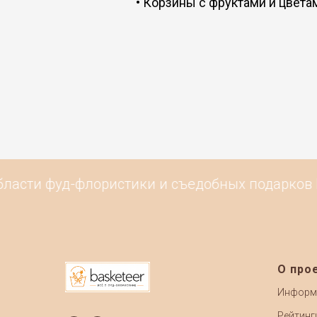
•
Корзины с фруктами и цвета
ласти фуд-флористики и съедобных подарков Ро
О про
Информ
Рейтинг