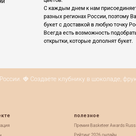
ми
С каждым днем к нам присоединяе
разных регионах России, поэтому Ва
букет с доставкой в любую точку Ро
Всегда есть возможность подобрать
открытки, которые дополнят букет.
ссии. 🍓 Создаёте клубнику в шоколаде, фрукт
екте
полезное
ация
Премия Basketeer Awards Russ
Рейтинг 2026 онлайн
и