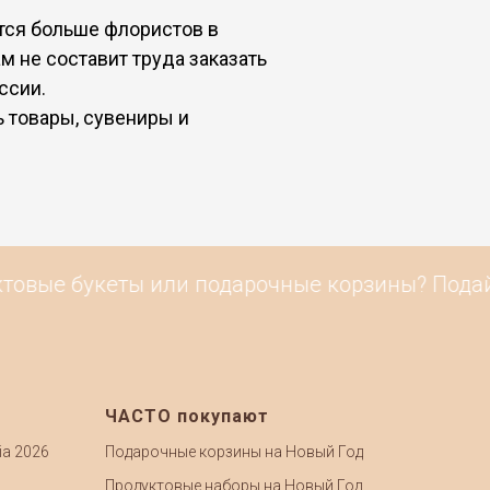
тся больше флористов в
м не составит труда заказать
ссии.
 товары, сувениры и
овые букеты или подарочные корзины? Подайте 
ЧАСТО покупают
ia 2026
Подарочные корзины на Новый Год
Продуктовые наборы на Новый Год