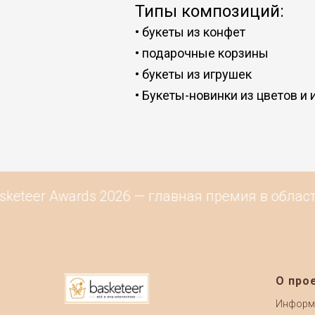
Типы композиций:
•
букеты из конфет
•
подарочные корзины
•
букеты из игрушек
•
Букеты-новинки из цветов и 
keteer Awards 2026 — главная премия в област
О про
Информ