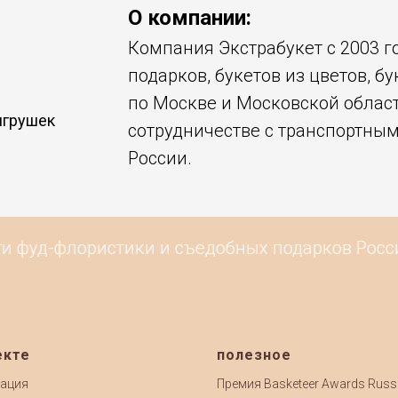
О компании:
Компания Экстрабукет с 2003 г
подарков, букетов из цветов, бу
по Москве и Московской област
игрушек
сотрудничестве с транспортны
России.
и фуд-флористики и съедобных подарков России
екте
полезное
ация
Премия Basketeer Awards Russ