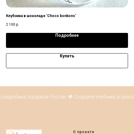
Клубника в шоколаде 'Choco bonbons'
Кл
2 100
р.
99
Подробнее
Купить
съедобных подарков России. 🍓 Создаёте клубнику в шокола
О проекте