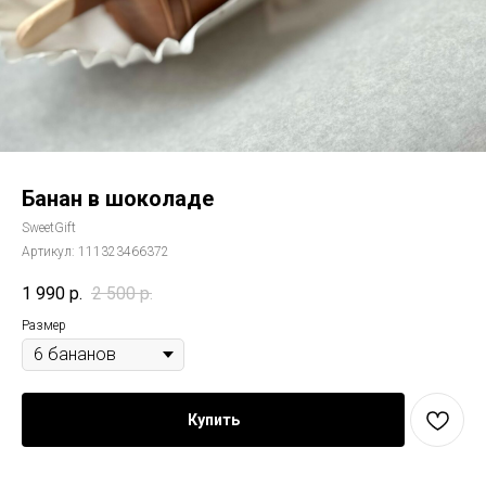
Банан в шоколаде
SweetGift
Артикул:
111323466372
1 990
р.
2 500
р.
Размер
Купить