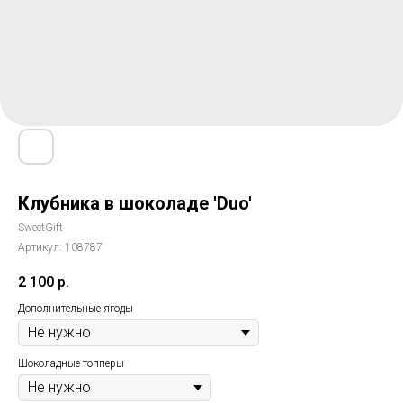
Клубника в шоколаде 'Duo'
SweetGift
Артикул:
108787
2 100
р.
Дополнительные ягоды
Шоколадные топперы