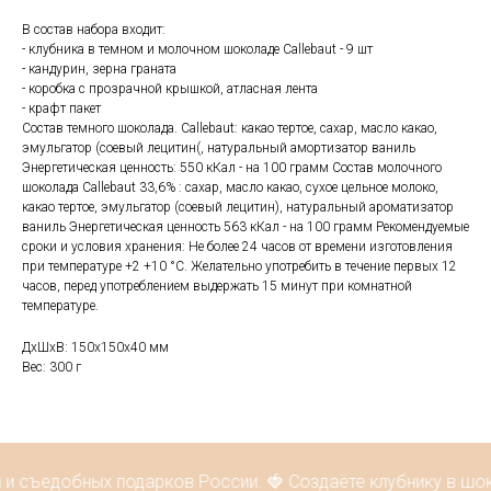
В состав набора входит:
- клубника в темном и молочном шоколаде Callebaut - 9 шт
- кандурин, зерна граната
- коробка с прозрачной крышкой, атласная лента
- крафт пакет
Состав темного шоколада. Callebaut: какао тертое, сахар, масло какао,
эмульгатор (соевый лецитин(, натуральный амортизатор ваниль
Энергетическая ценность: 550 кКал - на 100 грамм Состав молочного
шоколада Callebaut 33,6% : сахар, масло какао, сухое цельное молоко,
какао тертое, эмульгатор (соевый лецитин), натуральный ароматизатор
ваниль Энергетическая ценность 563 кКал - на 100 грамм Рекомендуемые
сроки и условия хранения: Не более 24 часов от времени изготовления
при температуре +2 +10 °С. Желательно употребить в течение первых 12
часов, перед употреблением выдержать 15 минут при комнатной
температуре.
ДxШxВ: 150x150x40 мм
Вес: 300 г
 и съедобных подарков России. 🍓 Создаёте клубнику в шо