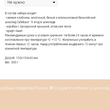
В состав набора входит:
- свежая клубника, молочный, белый и апельсиновый бельгийский
шоколад Callebaut - 9 ягод в шоколаде
- коробка с прозрачной крышкой, атласная лента
- крафт пакет
Рекомендуемые сроки и условия хранения: Не более 24 часов от времени
изготовления при температуре +2 +10 °С. Желательно употребить в
течение первых 12 часов, перед употреблением выдержать 15 минут при
комнатной температуре.
ДxШxВ: 150x150x40 мм
Вес: 300 г
едобных подарков России. 🍓 Создаёте клубнику в шоколаде