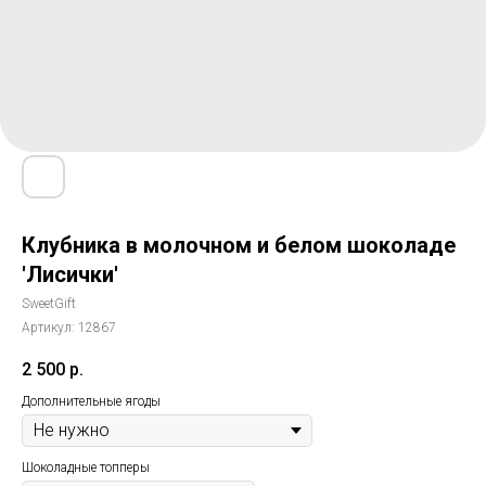
Клубника в молочном и белом шоколаде
'Лисички'
SweetGift
Артикул:
12867
2 500
р.
Дополнительные ягоды
Шоколадные топперы