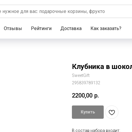
Отзывы
Рейтинги
Доставка
Как заказать?
Клубника в шоко
SweetGift
295839789132
2200,00
р.
Купить
В состав набора входит: