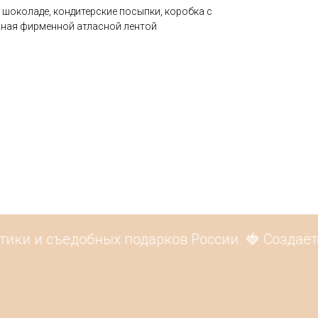
 шоколаде, кондитерские посыпки, коробка с
нная фирменной атласной лентой
тики и съедобных подарков России. 🍓 Создаёт