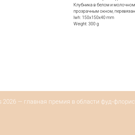
Клубника в белом и молочном
прозрачным окном, перевяза
lwh: 150x150x40 mm
Weight: 300 g
 2026 — главная премия в области фуд-флорис