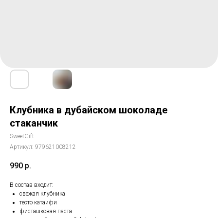
Клубника в дубайском шоколаде
стаканчик
SweetGift
Артикул:
979621008212
990
р.
В состав входит:
свежая клубника
тесто катаифи
фисташковая паста