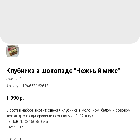
Клубника в шоколаде "Нежный микс"
SweetGift
Артикул:
134662162612
1 990
р.
В состав набора входит: свежая клубника в молочном, белом и розовом
шоколаде с кондитерскими посыпками - 9 -12 штук
ДxШxВ: 150x150x50 мм
Вес: 300 г
Вес: 300 г