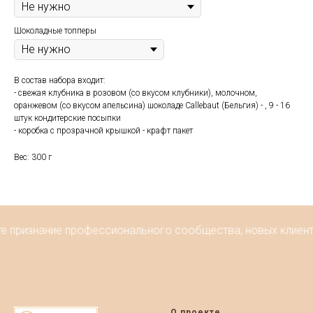
Шоколадные топперы
В состав набора входит:
- свежая клубника в розовом (со вкусом клубники), молочном,
оранжевом (со вкусом апельсина) шоколаде Callebaut (Бельгия) - , 9 - 16
штук кондитерские посыпки
- коробка с прозрачной крышкой - крафт пакет
Вес: 300 г
те признание профессионального сообщества, новых клиенто
О проекте