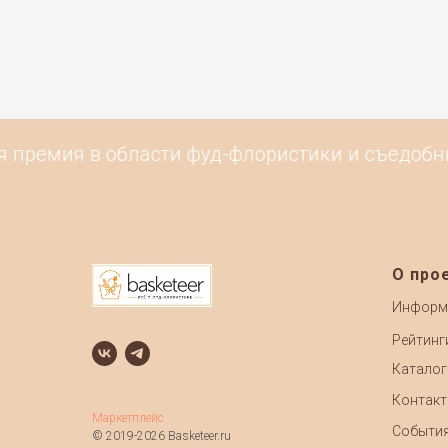
 премия в области фуд-флористики и съедобных
О про
Информ
Рейтинг
Каталог
Контак
Маркетплейс
Событи
© 2019-2026 Basketeer.ru