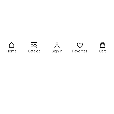
Home
Catalog
Sign In
Favorites
Cart
мия в области фуд-флористики и съедобных подарков России